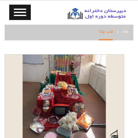
خانه
شب يلدا