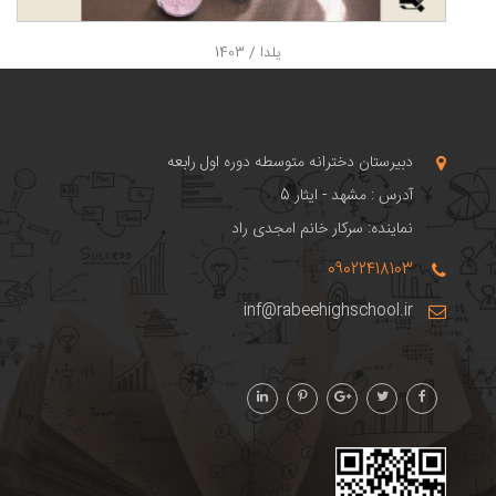
يلدا / 1403
دبیرستان دخترانه متوسطه دوره اول رابعه
آدرس : مشهد - ایثار 5
نماینده: سرکار خانم امجدی راد
09022418103
inf@rabeehighschool.ir